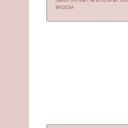
Geburt von Marc de Broissia als Soh
BROISSIA