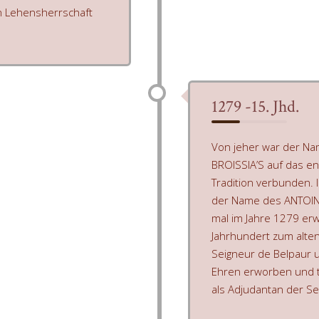
n Lehensherrschaft
1279 -15. Jhd.
Von jeher war der N
BROISSIA’S auf das eng
Tradition verbunden
der Name des ANTOIN
mal im Jahre 1279 erw
Jahrhundert zum alten
Seigneur de Belpaur u
Ehren erworben und t
als Adjudantan der Se