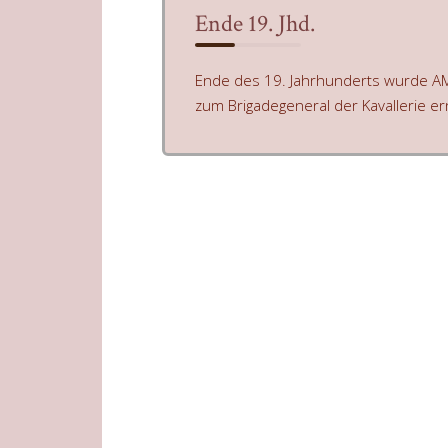
Ende 19. Jhd.
Ende des 19. Jahrhunderts wurde 
zum Brigadegeneral der Kavallerie er