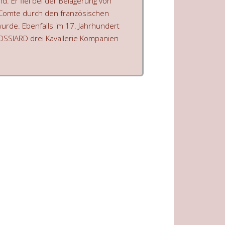
d. Er fiel bei der Belagerung von
 –Comte durch den französischen
rde. Ebenfalls im 17. Jahrhundert
ROSSIARD drei Kavallerie Kompanien