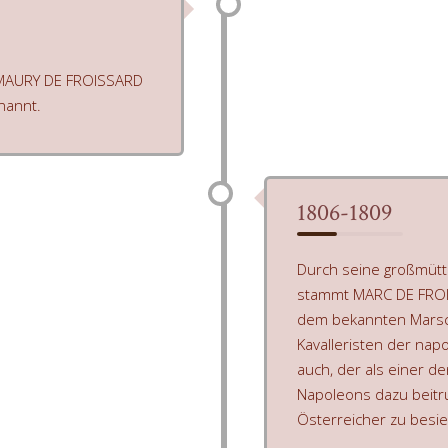
AMAURY DE FROISSARD
nannt.
1806-1809
Durch seine großmütte
stammt MARC DE FROI
dem bekannten Marsch
Kavalleristen der nap
auch, der als einer d
Napoleons dazu beitr
Österreicher zu besi