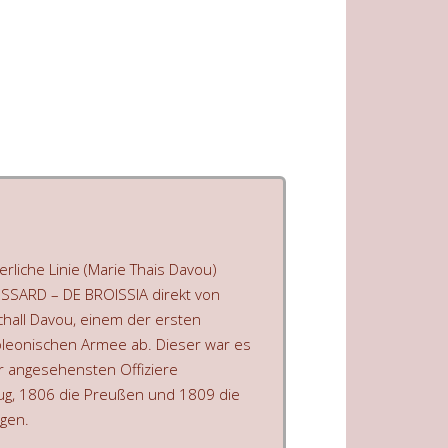
rliche Linie (Marie Thais Davou)
SSARD – DE BROISSIA direkt von
all Davou, einem der ersten
oleonischen Armee ab. Dieser war es
er angesehensten Offiziere
ug, 1806 die Preußen und 1809 die
egen.