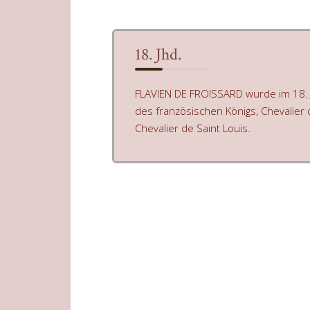
18. Jhd.
FLAVIEN DE FROISSARD wurde im 18.
des französischen Königs, Chevalier
Chevalier de Saint Louis.