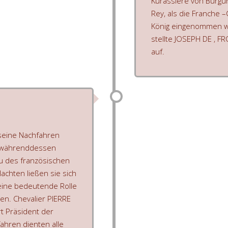
Kurassiere von Burgun
Rey, als die Franche
König eingenommen wu
stellte JOSEPH DE ‚ F
auf.
 seine Nachfahren
en währenddessen
au des französischen
achten ließen sie sich
 eine bedeutende Rolle
en. Chevalier PIERRE
t Präsident der
ahren dienten alle