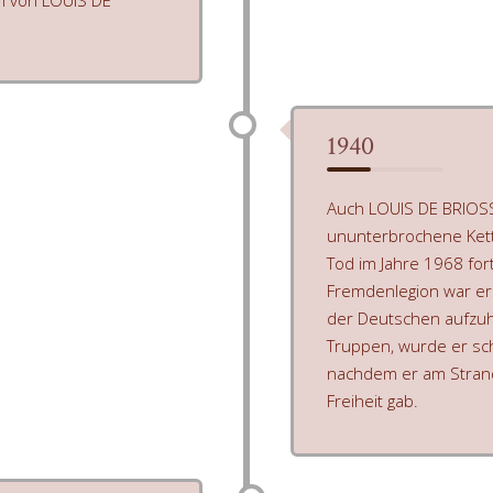
n von LOUIS DE
1940
Auch LOUIS DE BRIOSSI
ununterbrochene Kette
Tod im Jahre 1968 for
Fremdenlegion war er 
der Deutschen aufzuha
Truppen, wurde er sc
nachdem er am Strand
Freiheit gab.