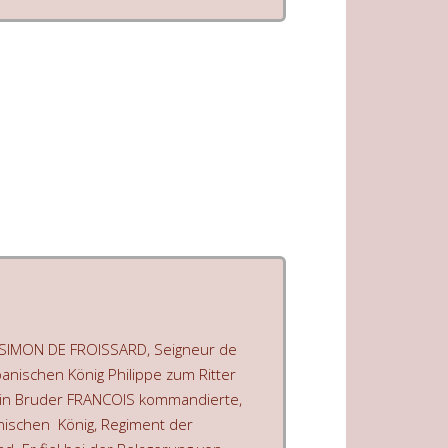
 SIMON DE FROISSARD, Seigneur de
panischen König Philippe zum Ritter
ein Bruder FRANCOIS kommandierte,
nischen König, Regiment der