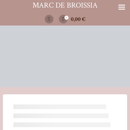
Zum
MARC DE BROISSIA
Inhalt
springen
0,00
€
0