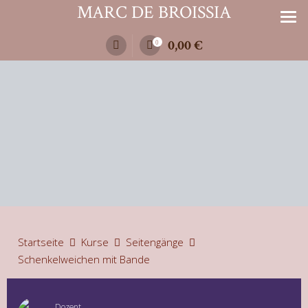
Zum
MARC DE BROISSIA
Inhalt
springen
0,00
€
0
Startseite
Kurse
Seitengänge
Schenkelweichen mit Bande
Dozent