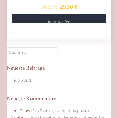
34,50 €
29,50 €
Jetzt Kaufen
Suchen
nach:
Neueste Beiträge
Hello world!
Neueste Kommentare
LenaGandalf
zu
Trainingsvideo mit Kappzaum
Natalie
zu
Typische Fehler in der Praxis gezeigt erklärt